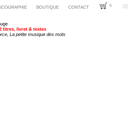
0
SCOGRAPHIE
BOUTIQUE
CONTACT
ouge
2 titres, livret & textes
orce, La petite musique des mots