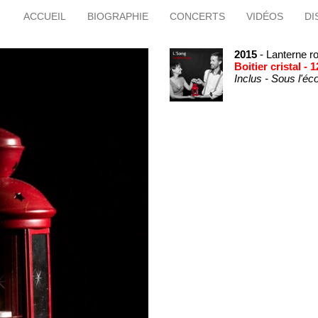
ACCUEIL
BIOGRAPHIE
CONCERTS
VIDÉOS
DI
2015
- Lanterne r
Boitier cristal - 1
Inclus - Sous l'éc